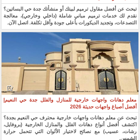
تبحث عن أفضل مقاول ترميم لبيتك أو منشأتك جدة حي البساتين؟
نقدم لك خدمات ترميم مباني شاملة (داخلي وخارجي)، معالجة
التصدعات، وتجديد الديكورات بأعلى جودة وأقل تكلفة. اتصل الآن.
معلم دهانات واجهات خارجية للمنازل والفلل جدة حي النعيم|
أفضل أصباغ واجهات حديثة 2026
تبحث عن معلم دهانات واجهات خارجية محترف حي النعيم بجدة؟
اكتشف أفضل أنواع دهانات الفلل والمنازل الخارجية (بروفايل،
رشات، عسيب) مع نصائح لاختيار الألوان التي تتحمل حرارة
الشمس.