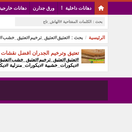
دهانات داخلية
ورق جدارن
دهانات خارجية
الرئيسية
بحث : #تعتيق#تعتيق_ترخيم#تعتيق_خشب#تع
تعتيق وترخيم الجدران افضل نقشات التعتيق و
#تعتيق#تعتيق_ترخيم#تعتيق_خشب#تعتيق_
#ديكورات_خشبية #ديكورات_منزلية ‏‏#ديك