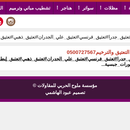
مظلات
سواتر
هناجر
تشطيب مباني وترميم
ال
تيق_جدرا#تعتيق_فرنسي#تعتيق_علي_الجدران#تعتيق_ذهبي#تعتيق‏‏
الترخيم0500727567
جدرا#تعتيق_فرنسي#تعتيق_علي_الجدران#تعتيق_ذهبي#تعتيق‏‏_إيط
ورات_جبسية...
مؤسسة ملوح الحربي للمقاولات ©
تصميم عبود الهاشمي