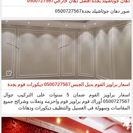
دهان جوتاشيلد بجدة أفضل دهان خارجي0500727567
صور دهان جوتاشيلد بجدة0500727567
اسعار براويز الفوم بديل الجبس0500727567 ديكورات فوم بجدة
اسعار براويز الفوم ضمان 5 سنوات على التركيب جوال
0500727567 أوراك فوم براويز فوم واحزمه ونعلات وشرائح جميع
المقاسات وسهولة فى الغسيل والتنظيف ديكورات ودهانات