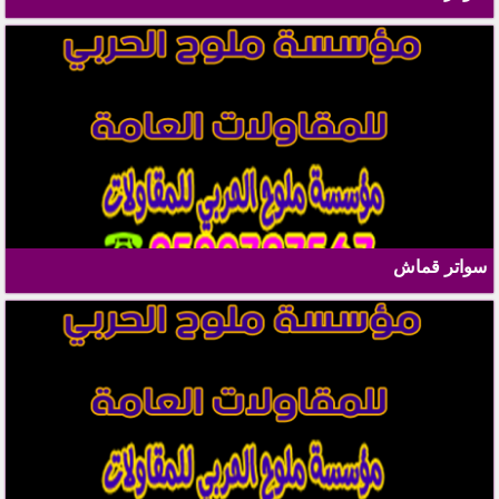
سواتر قماش