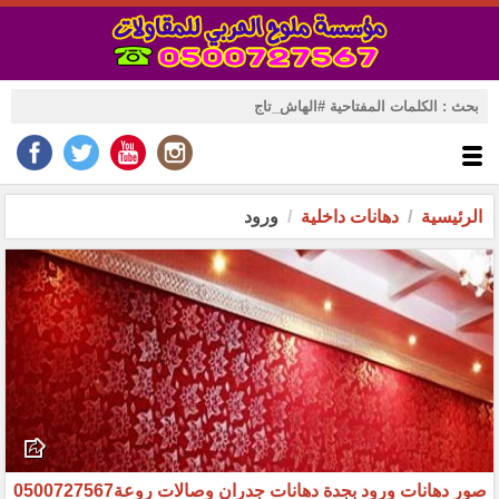
الرئيسية
دهانات داخلية
ورود
صور دهانات ورود بجدة دهانات جدران وصالات روعة0500727567