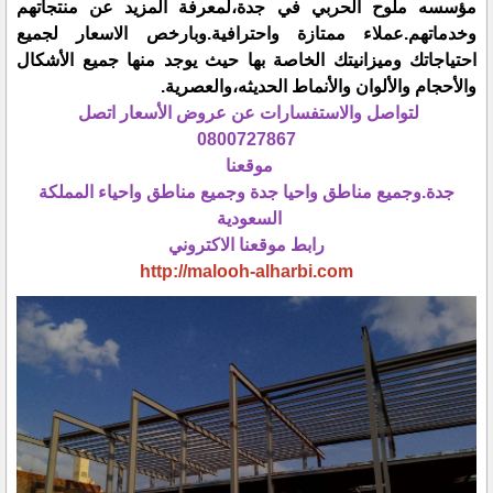
مؤسسه ملوح الحربي في جدة،لمعرفة المزيد عن منتجاتهم
وخدماتهم.عملاء ممتازة واحترافية.وبارخص الاسعار لجميع
احتياجاتك وميزانيتك الخاصة بها حيث يوجد منها جميع الأشكال
والأحجام والألوان والأنماط الحديثه،والعصرية.
لتواصل والاستفسارات عن عروض الأسعار اتصل
0800727867
موقعنا
جدة.وجميع مناطق واحيا جدة وجميع مناطق واحياء المملكة
السعودية
رابط موقعنا الاكتروني
http://malooh-alharbi.com