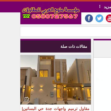
مزيد
مقالات ذات صلة
مقاول ترميم واجهات جدة حي البساتين|