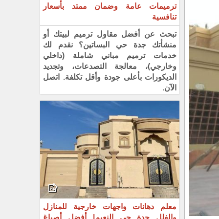
ترميمات عامة وضمان ممتد بأسعار
تنافسية
تبحث عن أفضل مقاول ترميم لبيتك أو
منشأتك جدة حي البساتين؟ نقدم لك
خدمات ترميم مباني شاملة (داخلي
وخارجي)، معالجة التصدعات، وتجديد
الديكورات بأعلى جودة وأقل تكلفة. اتصل
الآن.
معلم دهانات واجهات خارجية للمنازل
والفلل جدة حي النعيم| أفضل أصباغ