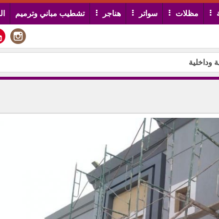
مظلات
سواتر
هناجر
تشطيب مباني وترميم
ال
 وداخلية