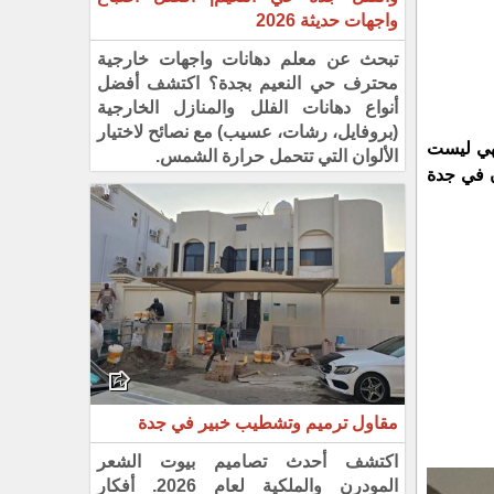
واجهات حديثة 2026
تبحث عن معلم دهانات واجهات خارجية
محترف حي النعيم بجدة؟ اكتشف أفضل
أنواع دهانات الفلل والمنازل الخارجية
(بروفايل، رشات، عسيب) مع نصائح لاختيار
فهي ليست
الألوان التي تتحمل حرارة الشمس.
في جدة
مقاول ترميم وتشطيب خبير في جدة
اكتشف أحدث تصاميم بيوت الشعر
المودرن والملكية لعام 2026. أفكار