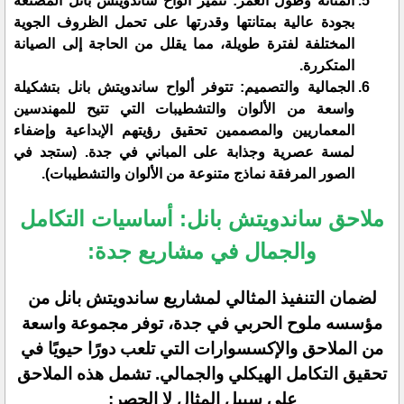
المتانة وطول العمر: تتميز ألواح ساندويتش بانل المصنعة
بجودة عالية بمتانتها وقدرتها على تحمل الظروف الجوية
المختلفة لفترة طويلة، مما يقلل من الحاجة إلى الصيانة
المتكررة.
الجمالية والتصميم: تتوفر ألواح ساندويتش بانل بتشكيلة
واسعة من الألوان والتشطيبات التي تتيح للمهندسين
المعماريين والمصممين تحقيق رؤيتهم الإبداعية وإضفاء
لمسة عصرية وجذابة على المباني في جدة. (ستجد في
الصور المرفقة نماذج متنوعة من الألوان والتشطيبات).
ملاحق ساندويتش بانل: أساسيات التكامل
والجمال في مشاريع جدة:
لضمان التنفيذ المثالي لمشاريع ساندويتش بانل من
مؤسسه ملوح الحربي في جدة، توفر مجموعة واسعة
من الملاحق والإكسسوارات التي تلعب دورًا حيويًا في
تحقيق التكامل الهيكلي والجمالي. تشمل هذه الملاحق
على سبيل المثال لا الحصر: