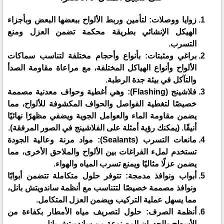
زوايا ووصلات: لتأمين وربط الألواح ببعضها البعض وبأجزاء
الهيكل الإنشائي بطريقة محكمة تضمن العزل ومنع
التسرب.
براغي ومثبتات: بأنواع وأحجام مختلفة لتناسب سماكات
الألواح وأنواع الهياكل المختلفة، مع مراعاة مقاومة الصدأ
والتآكل في بيئة جدة الرطبة.
فلاشينج (Flashing): وهي أغطية وحواف معدنية مصممة
خصيصًا لتغطية الفواصل والحواف المكشوفة للألواح، مما
يضمن مقاومة الماء والعوامل الجوية ويضفي مظهرًا نهائيًا
أنيقًا. (يمكنك رؤية أمثلة على الفلاشينج في الصور المرفقة).
مانعات التسرب (Sealants): مواد مرنة وعالية الجودة
تستخدم لملء الفراغات بين الألواح والملاحق الأخرى، مما
يضمن عزلًا مثاليًا ويمنع تسرب المياه والهواء.
أبواب ونوافذ مدمجة: تتوفر حلول متكاملة تتضمن أبوابًا
ونوافذ مصممة خصيصًا لتتناسب مع أنظمة ساندويتش بانل،
مما يسهل عملية التركيب ويضمن العزل المتكامل.
أنظمة الصرف: حلول لتصريف مياه الأمطار بكفاءة من
الأسطح والجدران المصنوعة من ساندويتش بانل.