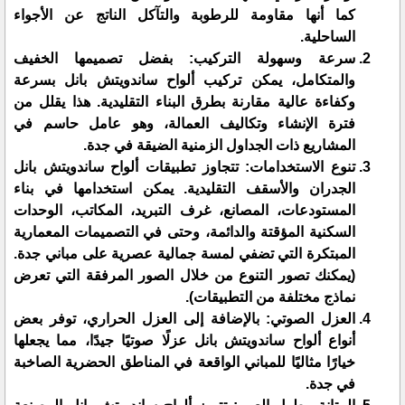
كما أنها مقاومة للرطوبة والتآكل الناتج عن الأجواء
الساحلية.
سرعة وسهولة التركيب: بفضل تصميمها الخفيف
والمتكامل، يمكن تركيب ألواح ساندويتش بانل بسرعة
وكفاءة عالية مقارنة بطرق البناء التقليدية. هذا يقلل من
فترة الإنشاء وتكاليف العمالة، وهو عامل حاسم في
المشاريع ذات الجداول الزمنية الضيقة في جدة.
تنوع الاستخدامات: تتجاوز تطبيقات ألواح ساندويتش بانل
الجدران والأسقف التقليدية. يمكن استخدامها في بناء
المستودعات، المصانع، غرف التبريد، المكاتب، الوحدات
السكنية المؤقتة والدائمة، وحتى في التصميمات المعمارية
المبتكرة التي تضفي لمسة جمالية عصرية على مباني جدة.
(يمكنك تصور التنوع من خلال الصور المرفقة التي تعرض
نماذج مختلفة من التطبيقات).
العزل الصوتي: بالإضافة إلى العزل الحراري، توفر بعض
أنواع ألواح ساندويتش بانل عزلًا صوتيًا جيدًا، مما يجعلها
خيارًا مثاليًا للمباني الواقعة في المناطق الحضرية الصاخبة
في جدة.