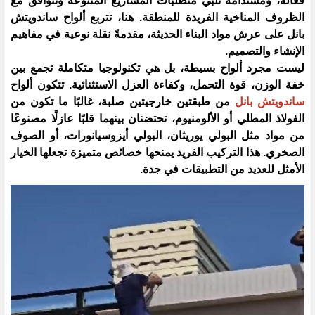
فعالة، ومستدامة تلبي متطلبات المشاريع المتنوعة وتتوافق مع
الظروف المناخية الفريدة للمنطقة. هنا، تتربع ألواح ساندويتش
بانل على عرش مواد البناء الحديثة، مقدمةً نقلة نوعية في مفاهيم
الإنشاء والتصميم.
ليست مجرد ألواح بسيطة، بل هي تكنولوجيا متكاملة تجمع بين
خفة الوزن، قوة التحمل، وكفاءة العزل الاستثنائية. تتكون ألواح
ساندويتش بانل
من طبقتين خارجيتين صلبة، غالبًا ما تكون من
الفولاذ المطلي أو الألومنيوم، تحتضنان بينهما قلبًا عازلًا مصنوعًا
من مواد مثل البولي يوريثان، البولي أيزوسيانورات، أو الصوف
الصخري. هذا التركيب الفريد يمنحها خصائص متميزة تجعلها الخيار
الأمثل للعديد من التطبيقات في جدة.