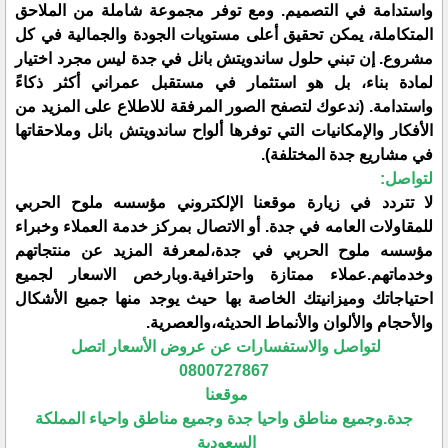
واستدامة في التصميم. ومع توفر مجموعة شاملة من الملاحق
المتكاملة، يمكن تحقيق أعلى مستويات الجودة والجمالية في كل
مشروع. إن تبني حلول ساندويتش بانل في جدة ليس مجرد اختيار
لمادة بناء، بل هو استثمار في مستقبل عمراني أكثر ذكاءً
واستدامة. (ندعوك لتصفح الصور المرفقة للاطلاع على المزيد من
الأفكار والإمكانيات التي توفرها ألواح ساندويتش بانل وملاحقاتها
في مشاريع جدة المختلفة).
لتواصل:
لا تتردد في زيارة موقعنا الإلكتروني مؤسسه ملوح الحربي
للمقاولات العامه في جدة. أو الاتصال بمركز خدمة العملاء وخبراء
مؤسسه ملوح الحربي في جدة،لمعرفة المزيد عن منتجاتهم
وخدماتهم.عملاء ممتازة واحترافية.وبارخص الاسعار لجميع
احتياجاتك وميزانيتك الخاصة بها حيث يوجد منها جميع الأشكال
والأحجام والألوان والأنماط الحديثه،والعصرية.
لتواصل والاستفسارات عن عروض الأسعار اتصل
0800727867
موقعنا
جدة.وجميع مناطق واحيا جدة وجميع مناطق واحياء المملكة
السعودية