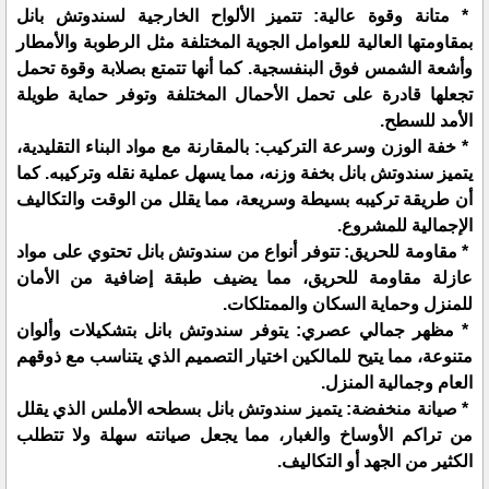
* متانة وقوة عالية: تتميز الألواح الخارجية لسندوتش بانل
بمقاومتها العالية للعوامل الجوية المختلفة مثل الرطوبة والأمطار
وأشعة الشمس فوق البنفسجية. كما أنها تتمتع بصلابة وقوة تحمل
تجعلها قادرة على تحمل الأحمال المختلفة وتوفر حماية طويلة
الأمد للسطح.
* خفة الوزن وسرعة التركيب: بالمقارنة مع مواد البناء التقليدية،
يتميز سندوتش بانل بخفة وزنه، مما يسهل عملية نقله وتركيبه. كما
أن طريقة تركيبه بسيطة وسريعة، مما يقلل من الوقت والتكاليف
الإجمالية للمشروع.
* مقاومة للحريق: تتوفر أنواع من سندوتش بانل تحتوي على مواد
عازلة مقاومة للحريق، مما يضيف طبقة إضافية من الأمان
للمنزل وحماية السكان والممتلكات.
* مظهر جمالي عصري: يتوفر سندوتش بانل بتشكيلات وألوان
متنوعة، مما يتيح للمالكين اختيار التصميم الذي يتناسب مع ذوقهم
العام وجمالية المنزل.
* صيانة منخفضة: يتميز سندوتش بانل بسطحه الأملس الذي يقلل
من تراكم الأوساخ والغبار، مما يجعل صيانته سهلة ولا تتطلب
الكثير من الجهد أو التكاليف.