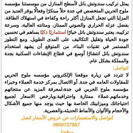
يمثل تركيب سندوتش بانل لأسطح المنازل من موسستنا مؤسسه
ملوح الحربي المتخصص في جدة حلاً مبتكرًا وفعالًا يوفر العديد من
المزايا التي تجعل المنازل أكثر راحة وكفاءة في استهلاك الطاقة.
بفضل عزله الحراري والصوتي الممتاز، ومتانته العالية، وسرعة
تركيبه، يعتبر سندوتش بانل خيارًا
استثماريًا ذكيًا
يساهم في تحسين
جودة الحياة وتقليل التكاليف على المدى الطويل. ومع التطور
المستمر في تقنيات البناء، من المتوقع أن يشهد استخدام
سندوتش بانل انتشارًا أوسع في قطاع الإنشاءات السكنية بجدة
والمملكة بشكل عام.
لتواصل:
لا تتردد في زيارة موقعنا الإلكتروني مؤسسه ملوح الحربي
للمقاولات العامه في جدة. أو الاتصال بمركز خدمة العملاء وخبراء
مؤسسه ملوح الحربي في جدة،لمعرفة المزيد عن منتجاتهم
وخدماتهم.عملاء ممتازة واحترافية.وبارخص الاسعار لجميع
احتياجاتك وميزانيتك الخاصة بها حيث يوجد منها جميع الأشكال
والأحجام والألوان والأنماط الحديثه،والعصرية.
لتواصل والاستفسارات عن عروض الأسعار اتصل
0800727867
موقعنا