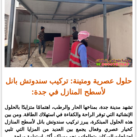
حلول عصرية ومتينة: تركيب سندوتش بانل
لأسطح المنازل في جدة:
تشهد مدينة جدة، بمناخها الحار والرطب، اهتمامًا متزايدًا بالحلول
الإنشائية التي توفر الراحة والكفاءة في استهلاك الطاقة. ومن بين
هذه الحلول المبتكرة، يبرز تركيب سندوتش بانل لأسطح المنازل
كخيار عصري وفعال يجمع بين العديد من المزايا التي تلبي
احتياجات السكان وتطلعاتهم نحو مساكن أكثر استدامة وراحة.