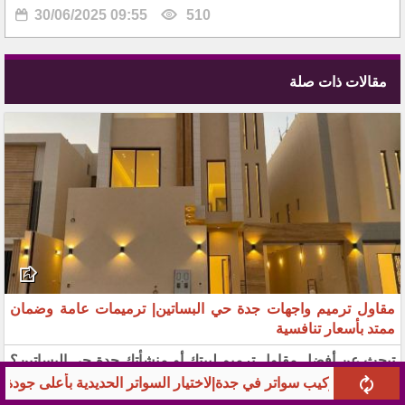
30/06/2025 09:55
510
مقالات ذات صلة
مقاول ترميم واجهات جدة حي البساتين| ترميمات عامة وضمان
ممتد بأسعار تنافسية
تبحث عن أفضل مقاول ترميم لبيتك أو منشأتك جدة حي البساتين؟
نقدم لك خدمات ترميم مباني شاملة (داخلي وخارجي)، معالجة
جدة|لاختيار السواتر الحديدية بأعلى جودة
شركة بناء ملاحق وت
التصدعات، وتجديد الديكورات بأعلى جودة وأقل تكلفة. اتصل الآن.