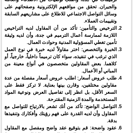
والجيران. تحقق من مواقعهم الإلكترونية وصفحاتهم على
وسائل التواصل الاجتماعي للاطلاع على مشاريعهم السابقة
وتقييمات العملاء.
الترخيص والتأمين: تأكد من أن المقاول لديه التراخيص
اللازمة لممارسة أعمال الترميم في جدة، وأن لديه وثيقة
تأمين تغطي المسؤولية المدنية وحوادث العمال.
الخبرة والتخصص: اختر مقاولاً لديه خبرة في نوع العمل
الذي ترغب في تنفيذه، سواء كان ترميماً داخلياً، خارجياً، أو
كلاهما. بعض المقاولين متخصصون في أنواع معينة من
المباني أو الأعمال.
طلب عروض أسعار: اطلب عروض أسعار مفصلة من عدة
مقاولين مختلفين، وقارن بينها بعناية. لا تركز فقط على
السعر الأقل، بل انظر إلى تفاصيل العرض ونوعية المواد
المستخدمة والمدة الزمنية المقترحة.
التواصل الواضح: تأكد من أنك تشعر بالارتياح للتواصل مع
المقاول وأن لديه القدرة على فهم رؤيتك وأفكارك وتنفيذها
بدقة.
عقود واضحة: قم بتوقيع عقد واضح ومفصل مع المقاول