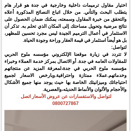
اختيار مقاول ترميمات داخلية وخارجية في جدة هو قرار هام
يتطلب البحث والتأني. من خلال اتباع النصائح المذكورة أعلاه
والتحقق من خبرة المقاول وسمعته، يمكنك ضمان الحصول على
نتائج مرضية وتحويل مساحتك إلى المكان الذي تحلم به. تذكر أن
الاستثمار في أعمال الترميم الجيدة ليس مجرد تحسين للمظهر،
بل هو أيضاً استثمار في قيمة العقار وراحة وجودة الحياة.
لتواصل:
لا تتردد في زيارة موقعنا الإلكتروني مؤسسه ملوح الحربي
للمقاولات العامه في جدة. أو الاتصال بمركز خدمة العملاء وخبراء
مؤسسه ملوح الحربي في جدة،لمعرفة المزيد عن منتجاتهم
وخدماتهم.عملاء ممتازة واحترافية.وبارخص الاسعار لجميع
احتياجاتك وميزانيتك الخاصة بها حيث يوجد منها جميع الأشكال
والأحجام والألوان والأنماط الحديثه،والعصرية.
لتواصل والاستفسارات عن عروض الأسعار اتصل
0800727867