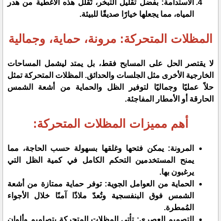
​الاستدامة: بفضل تقليل التبخر، تُقلل هذه الأغطية من هدر
المياه، مما يجعلها خيارًا صديقًا للبيئة.
​المظلات المتحركة: مرونة، حماية، وجمالية
​لا يقتصر الحل على المسابح فقط، بل يمتد ليشمل المساحات
الخارجية الأخرى مثل الجلسات والحدائق. المظلات المتحركة تمثل
حلاً عمليًا وجماليًا لتوفير الظل والحماية من أشعة الشمس
الحارقة أو الأمطار المفاجئة.
​أهم مميزات المظلات المتحركة:
​المرونة: يمكن فتحها وغلقها بسهولة حسب الحاجة، مما
يمنح المستخدمين التحكم الكامل في كمية الظل التي
يرغبون بها.
الحماية من العوامل الجوية: توفر حماية ممتازة من أشعة
الشمس فوق البنفسجية وتُعدّ ملاذًا آمنًا خلال الأجواء
المُمطرة.
​التصميم العصري: تأتي المظلات المتحركة بتصاميم وألوان