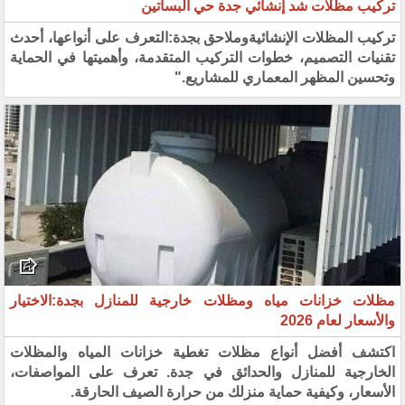
تركيب مظلات شد إنشائي جدة حي البساتين
تركيب المظلات الإنشائيةوملاحق بجدة:التعرف على أنواعها، أحدث
تقنيات التصميم، خطوات التركيب المتقدمة، وأهميتها في الحماية
وتحسين المظهر المعماري للمشاريع."
مظلات خزانات مياه ومظلات خارجية للمنازل بجدة:الاختيار
والأسعار لعام 2026
اكتشف أفضل أنواع مظلات تغطية خزانات المياه والمظلات
الخارجية للمنازل والحدائق في جدة. تعرف على المواصفات،
الأسعار، وكيفية حماية منزلك من حرارة الصيف الحارقة.