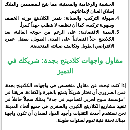
الخشبية والرخامية والمعدنية، مما يتيح للمصممين والملاك
إطلاق العنان لإبداعاتهم.
​سهولة التركيب والصيانة: يتميز الكلادينج بوزنه الخفيف
وسهولة تركيبه، كما أن تنظيفه لا يتطلب جهداً كبيراً.
​القيمة الاقتصادية: على الرغم من جودته العالية، يعد
الكلادينج حلاً اقتصادياً على المدى الطويل، بفضل عمره
الافتراضي الطويل وتكاليف صيانته المنخفضة.
مقاول واجهات كلادينج بجدة: شريكك في
التميز
​إذا كنت تبحث عن مقاول متخصص في واجهات الكلادينج بجدة،
فمن الضروري أن تختار شريكاً يتمتع بالخبرة والكفاءة. فريقنا في
"مؤسسة ملوح لحربي لتصاميم في جدة" يمتلك سجلاً حافلاً في
تنفيذ مشاريع الكلادينج الكبرى والصغرى في جميع أنحاء المدينة.
نحن نستخدم أحدث التقنيات وأجود المواد لضمان أن تكون واجهة
مبناك تحفة فنية تدوم لسنوات طويلة.