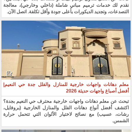
نقدم لك خدمات ترميم مباني شاملة (داخلي وخارجي)، معالجة
التصدعات، وتجديد الديكورات بأعلى جودة وأقل تكلفة. اتصل الآن.
معلم دهانات واجهات خارجية للمنازل والفلل جدة حي النعيم|
أفضل أصباغ واجهات حديثة 2026
تبحث عن معلم دهانات واجهات خارجية محترف حي النعيم بجدة؟
اكتشف أفضل أنواع دهانات الفلل والمنازل الخارجية (بروفايل،
رشات، عسيب) مع نصائح لاختيار الألوان التي تتحمل حرارة
الشمس.