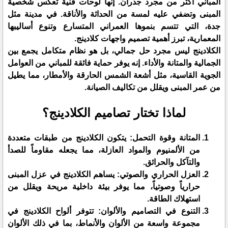
المباني أكثر من مجرد جدران. إنها لوحات فنية تعكس شخصية
المبنى وتضفي عليه لمسة من الحداثة والأناقة. في مدينة مثل
جدة، التي تتسم بنموها العمراني المتسارع وتنوع أساليبها
المعمارية، تبرز أهمية تصميم واجهات كلادينج.
​الكلادينج ليس مجرد حل جمالي، بل هو نظام متكامل يجمع بين
الجمالية والمتانة والأداء. إنه يوفر حماية فائقة للمباني من العوامل
الجوية القاسية، مثل أشعة الشمس الحارقة والأمطار، مما يطيل
من عمر المبنى ويقلل من تكاليف الصيانة.
​لماذا تختار تصاميم الكلادينج؟
​المتانة وقوة التحمل: يتكون الكلادينج من طبقات متعددة
من الألمنيوم والمواد العازلة، مما يجعله مقاوماً للصدأ
والتآكل والحرائق.
العزل الحراري والصوتي: يساهم الكلادينج في عزل المبنى
حرارياً وصوتياً، مما يوفر بيئة داخلية مريحة ويقلل من
استهلاك الطاقة.
​التنوع في التصاميم والألوان: تتوفر ألواح الكلادينج في
مجموعة واسعة من الألوان والأنماط، بما في ذلك الألوان