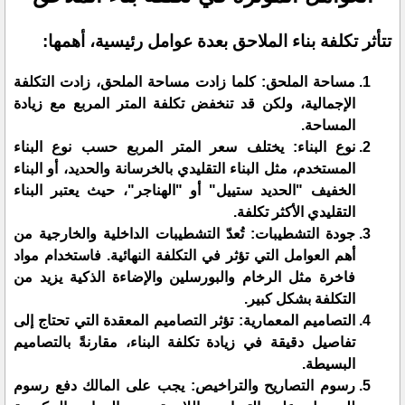
​تتأثر تكلفة بناء الملاحق بعدة عوامل رئيسية، أهمها:
​مساحة الملحق: كلما زادت مساحة الملحق، زادت التكلفة
الإجمالية، ولكن قد تنخفض تكلفة المتر المربع مع زيادة
المساحة.
​نوع البناء: يختلف سعر المتر المربع حسب نوع البناء
المستخدم، مثل البناء التقليدي بالخرسانة والحديد، أو البناء
الخفيف "الحديد ستييل" أو "الهناجر"، حيث يعتبر البناء
التقليدي الأكثر تكلفة.
​جودة التشطيبات: تُعدّ التشطيبات الداخلية والخارجية من
أهم العوامل التي تؤثر في التكلفة النهائية. فاستخدام مواد
فاخرة مثل الرخام والبورسلين والإضاءة الذكية يزيد من
التكلفة بشكل كبير.
التصاميم المعمارية: تؤثر التصاميم المعقدة التي تحتاج إلى
تفاصيل دقيقة في زيادة تكلفة البناء، مقارنةً بالتصاميم
البسيطة.
​رسوم التصاريح والتراخيص: يجب على المالك دفع رسوم