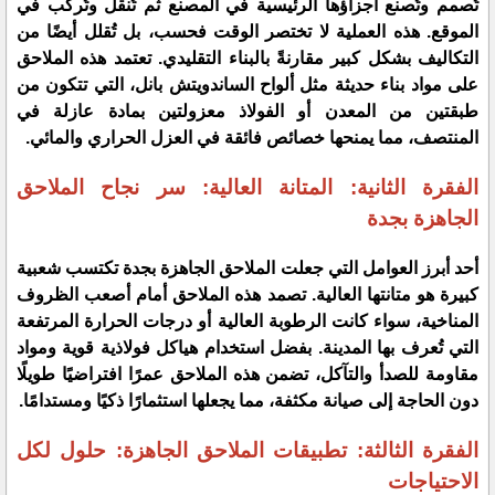
تُصمم وتُصنع أجزاؤها الرئيسية في المصنع ثم تُنقل وتُركّب في
الموقع. هذه العملية لا تختصر الوقت فحسب، بل تُقلل أيضًا من
التكاليف بشكل كبير مقارنةً بالبناء التقليدي. تعتمد هذه الملاحق
على مواد بناء حديثة مثل ألواح الساندويتش بانل، التي تتكون من
طبقتين من المعدن أو الفولاذ معزولتين بمادة عازلة في
المنتصف، مما يمنحها خصائص فائقة في العزل الحراري والمائي.
​الفقرة الثانية: المتانة العالية: سر نجاح الملاحق
الجاهزة بجدة
​أحد أبرز العوامل التي جعلت الملاحق الجاهزة بجدة تكتسب شعبية
كبيرة هو متانتها العالية. تصمد هذه الملاحق أمام أصعب الظروف
المناخية، سواء كانت الرطوبة العالية أو درجات الحرارة المرتفعة
التي تُعرف بها المدينة. بفضل استخدام هياكل فولاذية قوية ومواد
مقاومة للصدأ والتآكل، تضمن هذه الملاحق عمرًا افتراضيًا طويلًا
دون الحاجة إلى صيانة مكثفة، مما يجعلها استثمارًا ذكيًا ومستدامًا.
الفقرة الثالثة: تطبيقات الملاحق الجاهزة: حلول لكل
الاحتياجات