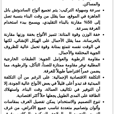
والمساكن.
​سرعة وسهولة التركيب: يتم تجميع ألواح الساندوتش بانل
الجاهزة في الموقع، مما يقلل من وقت البناء بنسبة تصل
إلى 50% مقارنة بالبناء التقليدي، ويسمح ببدء استخدام
الغرفة بسرعة.
​خفة الوزن وقوة المتانة: تتميز الألواح بخفة وزنها مقارنة
بالخرسانة، مما يقلل الأحمال على الهيكل الإنشائي، لكنها
في الوقت نفسه تتمتع بمتانة وقوة تحمل عالية للظروف
الجوية المختلفة والأحمال.
مقاومة الرطوبة والعوامل الجوية: الطبقات الخارجية
المطلية توفر مقاومة ممتازة للصدأ، التآكل، والرطوبة، مما
يضمن عمراً افتراضياً طويلاً للغرفة.
​التكلفة الاقتصادية الإجمالية: على الرغم من أن التكلفة
المبدئية قد تبدو أعلى قليلاً في بعض الأنواع عالية الجودة، إلا
أن التوفير في تكاليف العمالة، وقت البناء، واستهلاك
الطاقة على المدى الطويل يجعلها حلاً أكثر اقتصادية.
​تنوع التصميم والاستخدام: يمكن تفصيل الغرف بمقاسات
وألوان وتصاميم متعددة تناسب جميع الأغراض، من غرف
التبريد والتجميد إلى الملاحق السكنية والمكاتب وغرف