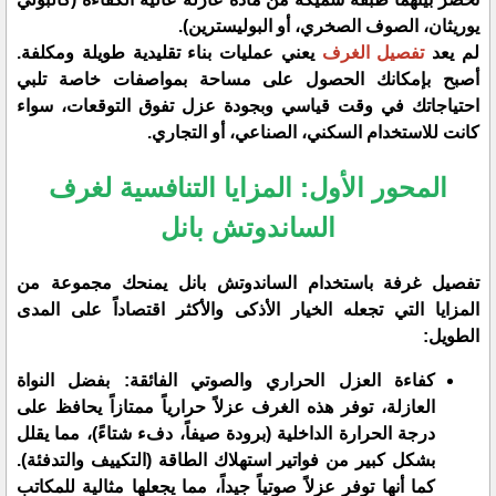
يوريثان، الصوف الصخري، أو البوليسترين).
​لم يعد
تفصيل الغرف
يعني عمليات بناء تقليدية طويلة ومكلفة.
أصبح بإمكانك الحصول على مساحة بمواصفات خاصة تلبي
احتياجاتك في وقت قياسي وبجودة عزل تفوق التوقعات، سواء
كانت للاستخدام السكني، الصناعي، أو التجاري.
​المحور الأول: المزايا التنافسية لغرف
الساندوتش بانل
​تفصيل غرفة باستخدام الساندوتش بانل يمنحك مجموعة من
المزايا التي تجعله الخيار الأذكى والأكثر اقتصاداً على المدى
الطويل:
​كفاءة العزل الحراري والصوتي الفائقة: بفضل النواة
العازلة، توفر هذه الغرف عزلاً حرارياً ممتازاً يحافظ على
درجة الحرارة الداخلية (برودة صيفاً، دفء شتاءً)، مما يقلل
بشكل كبير من فواتير استهلاك الطاقة (التكييف والتدفئة).
كما أنها توفر عزلاً صوتياً جيداً، مما يجعلها مثالية للمكاتب