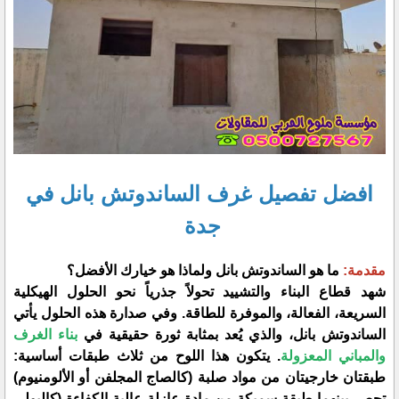
افضل تفصيل غرف الساندوتش بانل في
جدة
مقدمة:
ما هو الساندوتش بانل ولماذا هو خيارك الأفضل؟
​شهد قطاع البناء والتشييد تحولاً جذرياً نحو الحلول الهيكلية
السريعة، الفعالة، والموفرة للطاقة. وفي صدارة هذه الحلول يأتي
الساندوتش بانل، والذي يُعد بمثابة ثورة حقيقية في
بناء الغرف
والمباني المعزولة
. يتكون هذا اللوح من ثلاث طبقات أساسية:
طبقتان خارجيتان من مواد صلبة (كالصاج المجلفن أو الألومنيوم)
تحصر بينهما طبقة سميكة من مادة عازلة عالية الكفاءة (كالبولي