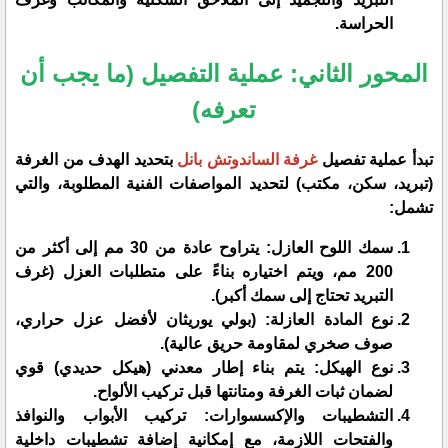
الحراسة.
المحور الثاني: عملية التفصيل (ما يجب أن
تعرفه)
​تبدأ عملية تفصيل
غرفة الساندوتش بانل
بتحديد الهدف من الغرفة
(تبريد، سكن، مكتب) لتحديد المواصفات الفنية المطلوبة، والتي
تشمل:
​سمك اللوح العازل: يتراوح عادة من 30 مم إلى أكثر من
200 مم، ويتم اختياره بناءً على متطلبات العزل (غرف
التبريد تحتاج إلى سمك أكبر).
​نوع المادة العازلة: (بولي يوريثان لأفضل عزل حراري،
صوف صخري لمقاومة حريق عالية).
​نوع الهيكل: يتم بناء إطار معدني (هيكل حديدي) قوي
لضمان ثبات الغرفة ومتانتها قبل تركيب الألواح.
​التشطيبات والإكسسوارات: تركيب الأبواب والنوافذ
والفتحات اللازمة، مع إمكانية إضافة تشطيبات داخلية