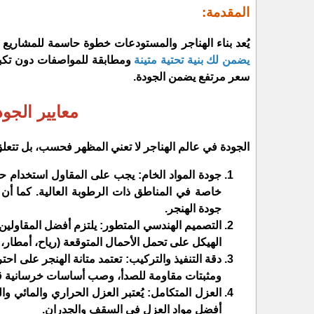
المقدمة:
​يُعد بناء الهناجر والمستودعات خطوة حاسمة للمشاريع ا
يضمن لك بنية تحتية متينة
ومطابقة للمواصفات دون تكب
سعر مرتفع يضمن الجودة.
​معايير الجو
​الجودة في عالم الهناجر لا تعني المظهر فحسب، بل تتعلق
​جودة المواد الخام: يجب على المقاول استخدام حد
خاصة في المناطق ذات الرطوبة العالية. كما أن است
جودة الهنجر.
​التصميم الهندسي المتطور: يلتزم أفضل المقاو
الهيكل على تحمل الأحمال المتوقعة (رياح، أمطار، أ
​دقة التنفيذ والتركيب: تعتمد متانة الهنجر على ا
ومثبتات مقاومة للصدأ، وصب أساسات خرسانية ق
​العزل المتكامل: يُعتبر العزل الحراري والمائي و
أفضل مواد العزل في السقف والجدران.