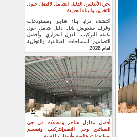
بحي الأندلس: الدليل الشامل لأفضل حلول
التخزين والبناء الحديث
اكتشف مزايا بناء هناجر ومستودعات
وغرف سندويش بانل. دليل شامل حول
تكلفة التركيب، العزل الحراري، وأفضل
التصاميم للمساحات الصناعية والتجارية
لعام 2026.
أفضل مقاول هناجر ومظلات في حي
البساتين وحي النعيم|بتركيب وتصميم
بمواصفات عالمية وأسعار تنافسية