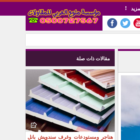
مزيد
مقالات ذات صلة
هناجر ومستودعات وغرف سندويش بانل