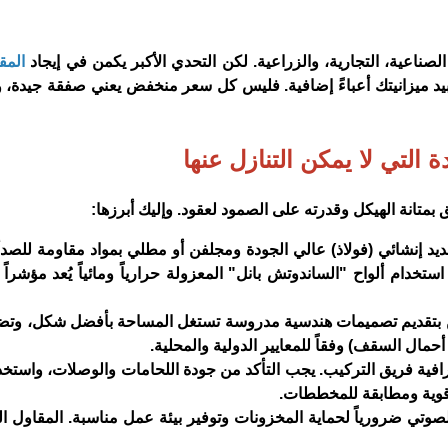
لصناعية، التجارية، والزراعية. لكن التحدي الأكبر يكمن في إيجاد
المق
يد ميزانيتك أعباءً إضافية. فليس كل سعر منخفض يعني صفقة جيدة،
دة التي لا يمكن التنازل عنها
 بمتانة الهيكل وقدرته على الصمود لعقود. وإليك أبرزها:
يد إنشائي (فولاذ) عالي الجودة ومجلفن أو مطلي بمواد مقاومة للصدأ 
خدام ألواح "الساندوتش بانل" المعزولة حرارياً ومائياً يُعد مؤشراً ق
لين بتقديم تصميمات هندسية مدروسة تستغل المساحة بأفضل شكل، وت
حمال السقف) وفقاً للمعايير الدولية والمحلية.
حترافية فريق التركيب. يجب التأكد من جودة اللحامات والوصلات، واستخد
وية ومطابقة للمخططات.
الصوتي ضرورياً لحماية المخزونات وتوفير بيئة عمل مناسبة. المقاول ال