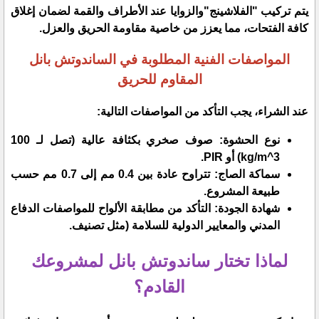
​يتم تركيب "الفلاشينج"والزوايا عند الأطراف والقمة لضمان إغلاق
كافة الفتحات، مما يعزز من خاصية مقاومة الحريق والعزل.
​المواصفات الفنية المطلوبة في الساندوتش بانل
المقاوم للحريق
​عند الشراء، يجب التأكد من المواصفات التالية:
​نوع الحشوة: صوف صخري بكثافة عالية (تصل لـ 100
kg/m^3) أو PIR.
​سماكة الصاج: تتراوح عادة بين 0.4 مم إلى 0.7 مم حسب
طبيعة المشروع.
​شهادة الجودة: التأكد من مطابقة الألواح للمواصفات الدفاع
المدني والمعايير الدولية للسلامة (مثل تصنيف.
لماذا تختار ساندوتش بانل لمشروعك
القادم؟