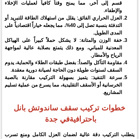
قسم إلى آخر، مما يمنح وقتاً كافياً لعمليات الإخلاء
والإطفاء.
​العزل الحراري الفائق: يقلل من استهلاك الطاقة للتبريد أو
التدفئة بنسبة تصل إلى 40%، مما يجعله خياراً اقتصادياً على
المدى الطويل.
​خفة الوزن والمتانة: لا يشكل حملاً كبيراً على الهياكل
المعدنية للمباني، ومع ذلك يتمتع بصلابة عالية لمواجهة
الرياح والأمطار.
​مقاومة التآكل والصدأ: بفضل طبقات الطلاء والحماية، يدوم
السقف لسنوات طويلة دون الحاجة لصيانة دورية معقدة.
​سرعة التنفيذ: يتميز بسهولة التركيب مقارنة بالصبة
الخرسانية أو الأسقف التقليدية، مما يسرع من عملية تسليم
المشاريع.
​خطوات تركيب سقف ساندوتش بانل
باحترافيةفي جدة
​يتطلب التركيب دقة عالية لضمان العزل الكامل ومنع تسرب