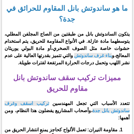
​ما هو ساندوتش بانل المقاوم للحرائق في
جدة؟
​يتكون الساندوتش بانل من طبقتين من الصاج المجلفن المطلي،
يتوسطهما مادة عازلة. في الأنواع المقاومة للحريق، يتم استخدام
حشوات خاصة مثل الصوف الصخري،أو مادة البولي يوريثان
المعالج،و
بناء غرف ساندوتش
والتي تتميز بقدرتها العالية على عدم
نشر اللهب وتحمل درجات الحرارة المرتفعة لفترات طويلة.
​مميزات تركيب سقف ساندوتش بانل
مقاوم للحريق
​تتعدد الأسباب التي تجعل المهندسين
تركيب اسقف وغرف
ساندوتش بانل جدة
،وأصحاب المشاريع يفضلون هذا النظام، ومن
أهمها:
​مقاومة النيران: تعمل الألواح كحاجز يمنع انتشار الحريق من