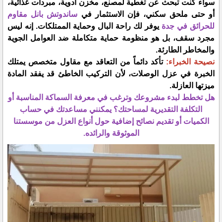
​سواء كنت تبحث عن تغطية لمصنع، مخزن أدوية، مبردات غذائية،
أو حتى ملحق سكني، فإن الاستثمار في
ساندوتش بانل مقاوم
للحرائق في جدة
يوفر لك راحة البال وحماية الممتلكات. إنه ليس
مجرد سقف، بل هو منظومة حماية متكاملة ضد العوامل الجوية
والمخاطر الطارئة.
​نصيحة الخبراء:
تأكد دائماً من التعاقد مع مقاول متخصص يمتلك
الخبرة في عزل الوصلات، لأن التركيب الخاطئ قد يفقد المادة
ميزتها العازلة.
​هل تخطط لبدء مشروعك وترغب في معرفة السماكة المناسبة أو
التكلفة التقديرية لمساحتك؟ يمكنني مساعدتك في حساب
الكميات أو تقديم نصائح إضافية حول أنواع العزل من موسستنا
الموثوقة والرائده.