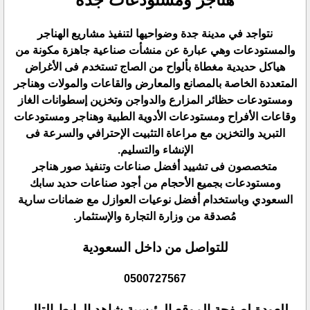
نتواجد في مدينة جدة وضواحيها لتنفيذ مشاريع الهناجر
والمستودعات وهي عبارة عن منشأت صناعية جاهزة مكونة من
‏هياكل حديدية مغطاة بألواح من الصاج تستخدم فى الأغراض
المتعددة الخاصة بالمصانع والمعارض والقاعات والمولات ‏وهناجر
ومستودعات حظائر المزارع والدواجن وتخزين إسطوانات الغاز
وقاعات الأفراح ومستودعات الأدوية الطبية ‏وهناجر ومستودعات
التبريد والتخزين مع مراعاة التثبيت الإحترافي والسرعة فى
الإنشاء والتسليم.‏
متخصصون فى تشييد أفضل صناعات وتنفيذ صور هناجر
ومستودعات بجميع الأحجام من أجود صناعات حديد سابك
‏السعودي وباستخدام أفضل نوعيات العوازل مع ضمانات سارية
مُصدقة من وزارة التجارة والإستثمار.‏
للتواصل من داخل السعودية
‎0500727567‎
للعودة لصفحة الموقع الرئيسية شاهد الرابط التالي