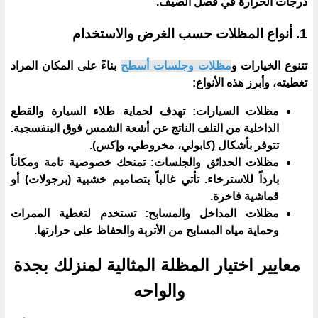
درجات الحرارة في فصل الصيف.
​1. أنواع المظلات حسب الغرض والاستخدام
​تتنوع الخيارات و
مظلات وجلسات أسطح
بناءً على المكان المراد
تغطيته، وأبرز هذه الأنواع:
​مظلات السيارات: تهدف لحماية طلاء السيارة والقطع
الداخلية من التلف الناتج عن أشعة الشمس فوق البنفسجية.
تتوفر بأشكال (كابولي، مخروطي، وإكس).
​مظلات الحدائق والجلسات: تمنحك خصوصية تامة ومكاناً
بارداً للاسترخاء. تأتي غالباً بتصاميم خشبية (برجولات) أو
قماشية فاخرة.
​مظلات المداخل والمسابح: تستخدم لتغطية الممرات
وحماية مياه المسابح من الأتربة والحفاظ على حرارتها.
معايير اختيار المظلة المثالية لمنزلك بجدة
والواحه