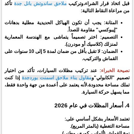
​قبل اتخاذ قرار الشراء،وتركيب
ملاحق ساندوتش بانل جدة
تأكد
من مراعاة النقاط التالية:
​المتانة: يجب أن تكون الهياكل الحديدية مطلية بدهانات
"إيبوكسي" مقاومة للصدأ.
​التصميم: اختر تصميماً يتماشى مع الهندسة المعمارية
لمنزلك (كلاسيك أو مودرن).
​الضمان: لا تقبل بأقل من ضمان لمدة 5 إلى 10 سنوات على
القماش والتركيب.
​نصيحة الخبراء:
عند تركيب مظلات السيارات، تأكد من اختيار
تصميم "الكابولي"و
مقاول بناء ملاحق اسمنت بوردجدة
إذا كنت
تملك مساحة محدودة،لأنه يعتمد على أعمدة من جهة واحدة فقط،
مما يسهل حركة السيارة.
​4. أسعار المظلات في عام 2026
​تعتمد الأسعار بشكل أساسي على:
​مساحة التغطية (بالمتر المربع).
​نوع القماش (ألماني، كوري، وطني).