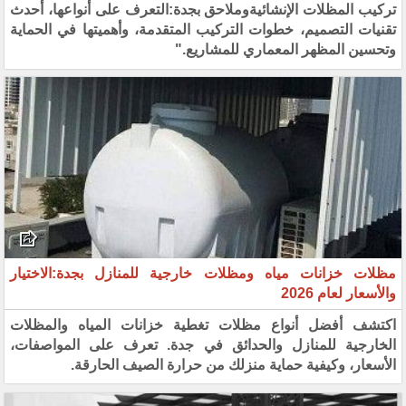
تركيب المظلات الإنشائيةوملاحق بجدة:التعرف على أنواعها، أحدث
تقنيات التصميم، خطوات التركيب المتقدمة، وأهميتها في الحماية
وتحسين المظهر المعماري للمشاريع."
مظلات خزانات مياه ومظلات خارجية للمنازل بجدة:الاختيار
والأسعار لعام 2026
اكتشف أفضل أنواع مظلات تغطية خزانات المياه والمظلات
الخارجية للمنازل والحدائق في جدة. تعرف على المواصفات،
الأسعار، وكيفية حماية منزلك من حرارة الصيف الحارقة.