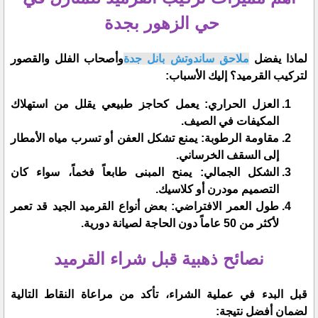
حي الزهور بجدة
​لماذا يفضل
ملاحق ساندوتش بانل جدة
وأصحاب الفلل والقصور
لتركيب القرميد؟ إليك الأسباب:
​العزل الحراري: يعمل كحاجز طبيعي يقلل من استهلاك
المكيفات في الصيف.
​مقاومة الرطوبة: يمنع تشكل العفن أو تسرب مياه الأمطار
إلى السقف الخرساني.
​الشكل الجمالي: يمنح المبنى طابعاً فخماً، سواء كان
التصميم مودرن أو كلاسيك.
​طول العمر الافتراضي: بعض أنواع القرميد الجيد قد تعمر
لأكثر من 50 عاماً دون الحاجة لصيانة دورية.
​نصائح ذهبية قبل شراء القرميد
​قبل البدء في عملية الشراء، تأكد من مراعاة النقاط التالية
لضمان أفضل نتيجة: