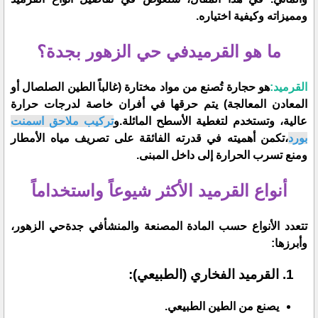
ومميزاته وكيفية اختياره.
​ما هو القرميدفي حي الزهور بجدة؟
القرميد:
هو حجارة تُصنع من مواد مختارة (غالباً الطين الصلصال أو
المعادن المعالجة) يتم حرقها في أفران خاصة لدرجات حرارة
عالية، وتستخدم لتغطية الأسطح المائلة.و
تركيب ملاحق اسمنت
بورد
،تكمن أهميته في قدرته الفائقة على تصريف مياه الأمطار
ومنع تسرب الحرارة إلى داخل المبنى.
أنواع القرميد الأكثر شيوعاً واستخداماً
​تتعدد الأنواع حسب المادة المصنعة والمنشأفي جدةحي الزهور،
وأبرزها:
​القرميد الفخاري (الطبيعي):
​يصنع من الطين الطبيعي.