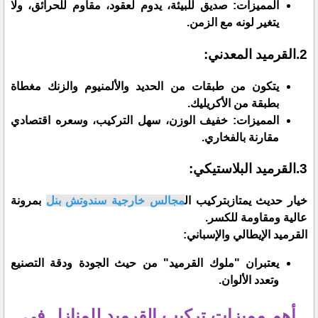
​المميزات: صديق للبيئة، يدوم لعقود، مقاوم للحرائق، ولا
يتغير لونه مع الزمن.
2.​القرميد المعدني:
​يتكون من طبقات من الحديد والألمنيوم والزنك مغطاة
بطبقة من الأكريليك.
​المميزات: خفيف الوزن، سهل التركيب، وسعره اقتصادي
مقارنة بالفخاري.
3.​القرميد البلاستيكي:
​خيار حديث يمتازبتركيب ال
مجالس خارجية سندوتش بنل
بمرونة
عالية ومقاومة للكسر.
​القرميد الإيطالي والإسباني:
​يعتبران "ملوك القرميد" من حيث الجودة ودقة التصنيع
وتعدد الألوان.
​أهم مميزات تركيب القرميد للمنازل في