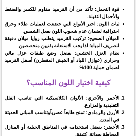
​قوة التحمل: تأكد من أن القرميد مقاوم للكسر والضغط
والأحمال الثقيلة.
​ثبات اللون: اختر الأنواع التي خضعت لعمليات طلاء وحرق
احترافية لضمان عدم شحوب اللون بفعل الشمس.
​الميلان الصحيح: تركيب القرميد يتطلب زوايا ميلان دقيقة
لتصريف المياه؛ لذا يجب الاستعانة بفنيين متخصصين.
​نظام العزل الخشبي: يفضل وضع طبقات عزل مائي
وحراري (عوازل اللباد أو الخيش المقطرن) أسفل القرميد
لضمان حماية 100%.
​كيفية اختيار اللون المناسب؟
​الأحمر والآجري: الألوان الكلاسيكية التي تناسب الفلل
التقليدية والمزارع.
​الأزرق والرمادي: تمنح طابعاً عصرياًوتناسب المباني الحديثة
في المدن.
​الأخضر: يفضل استخدامه في المناطق الجبلية أو المنازل
المحاطة بحدائق كثيفة.