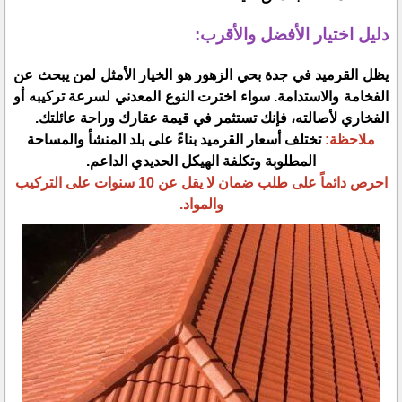
​دليل اختيار الأفضل والأقرب:
​يظل القرميد في جدة بحي الزهور هو الخيار الأمثل لمن يبحث عن
الفخامة والاستدامة. سواء اخترت النوع المعدني لسرعة تركيبه أو
الفخاري لأصالته، فإنك تستثمر في قيمة عقارك وراحة عائلتك.
​ملاحظة:
تختلف أسعار القرميد بناءً على بلد المنشأ والمساحة
المطلوبة وتكلفة الهيكل الحديدي الداعم.
احرص دائماً على طلب ضمان لا يقل عن 10 سنوات على التركيب
والمواد.