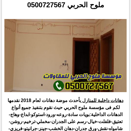
ملوح الحربي 0500727567‏
دهانات داخلية للمنازل
بأحدث موضة دهانات لعام 2018 نقدمها
لكم فى مؤسسة ملوح الحربي حيث نقوم بتنفيذ جميع أنواع
‏الدهانات الداخلية:بويات سادة-روعه-ورود-استوكو-ابداع-وهاج-
تعتيق-فلفلت-خيال-رسم على الجدران-مخملي-ترخيم-‏روشن-
شامواه-نقش-ورق جدران-دهان الخشب-جينز-جرانيتو-فريزي-