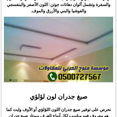
والسفرة وتشمل ألوان دهانات جوتن: اللون الأصفر ‏والبنفسجي
والفوشيا والبني والأزرق والموف.‏
صبغ جدران لون لؤلؤي
نحرص على توفير صيغ جدران اللون اللؤلؤي أو الأوف وايت كما
هو معروف فهو مناسب لكل أنواع الغرف ويمتاز ‏صبغ جدران