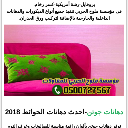
بروفايل-رشة أمريكية-كسر رخام.‏
فى مؤسسة ملوح الحربي ننفيذ جميع أنواع الديكورات والدهانات
الداخلية والخارجية بالإضافة لتركيب ورق الجدران.‏
دهانات جوتن
-احدث دهانات الحوائط 2018‏
نوفر دهانات جوتن بألوان راقية مناسبة للصالونات وغرف النوم