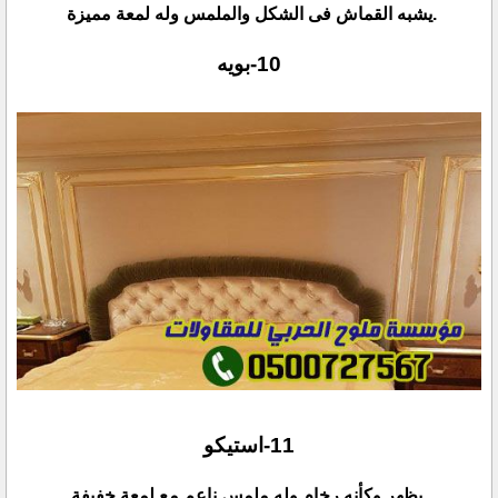
.يشبه القماش فى الشكل والملمس وله لمعة مميزة ‏
.يظهر وكأنه رخام وله ملمس ناعم مع لمعة خفيفة