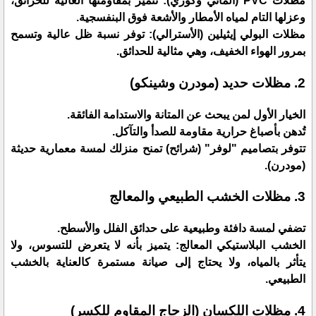
​مظلات PVC (ألماني وكوري): تتميز بمقاومتها العالية للحرائق،
وعزلها التام لمياه الأمطار والأشعة فوق البنفسجية.
​مظلات البولي إيثيلين (الأسترالي): توفر نسبة ظل عالية وتسمح
بمرور الهواء الخفيف، وهي مثالية للحدائق.
​2. مظلات حديد (مودرن وشينكو)
​الخيار الأول لمن يبحث عن المتانة والاستدامة الفائقة.
​تُدهن بأصباغ حرارية مقاومة للصدأ والتآكل.
​تتوفر بتصاميم "لوفر" (شرائح) تمنح منزلك لمسة معمارية حديثة
(مودرن).
​3. مظلات الخشب الطبيعي والمعالج
​تضفي لمسة دافئة وطبيعية على حدائق الفلل والأسطح.
​الخشب البلاستيكي المعالج: يتميز بأنه لا يتعرض للتسوس، ولا
يتأثر بالمياه، ولا يحتاج إلى صيانة مستمرة كالعناية بالخشب
الطبيعي.
​4. مظلات اللكسان (الزجاج المقاوم للكسر)