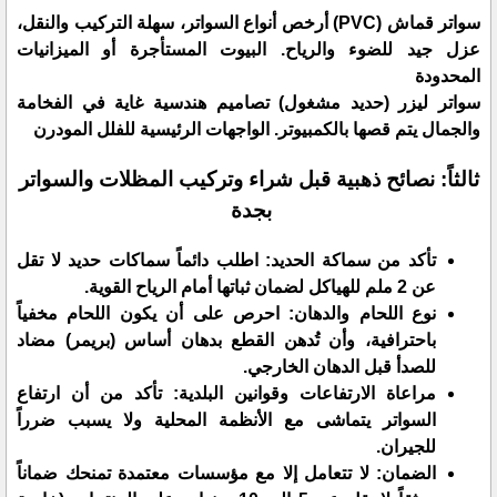
سواتر قماش (PVC) أرخص أنواع السواتر، سهلة التركيب والنقل،
عزل جيد للضوء والرياح. البيوت المستأجرة أو الميزانيات
المحدودة
سواتر ليزر (حديد مشغول) تصاميم هندسية غاية في الفخامة
والجمال يتم قصها بالكمبيوتر. الواجهات الرئيسية للفلل المودرن
ثالثاً: نصائح ذهبية قبل شراء وتركيب المظلات والسواتر
بجدة
​تأكد من سماكة الحديد: اطلب دائماً سماكات حديد لا تقل
عن 2 ملم للهياكل لضمان ثباتها أمام الرياح القوية.
​نوع اللحام والدهان: احرص على أن يكون اللحام مخفياً
باحترافية، وأن تُدهن القطع بدهان أساس (بريمر) مضاد
للصدأ قبل الدهان الخارجي.
​مراعاة الارتفاعات وقوانين البلدية: تأكد من أن ارتفاع
السواتر يتماشى مع الأنظمة المحلية ولا يسبب ضرراً
للجيران.
​الضمان: لا تتعامل إلا مع مؤسسات معتمدة تمنحك ضماناً