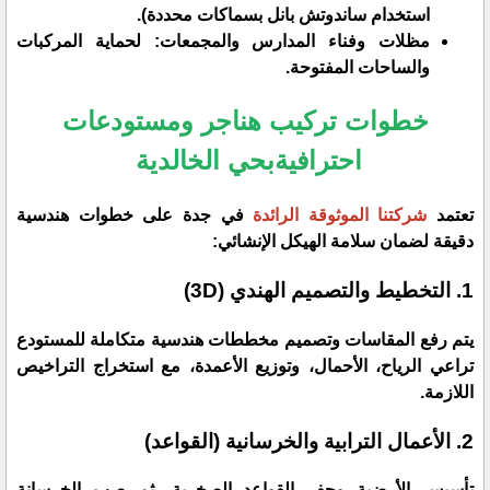
استخدام ساندوتش بانل بسماكات محددة).
​مظلات وفناء المدارس والمجمعات: لحماية المركبات
والساحات المفتوحة.
​خطوات تركيب هناجر ومستودعات
احترافيةبحي الخالدية
​تعتمد
شركتنا الموثوقة الرائدة
في جدة على خطوات هندسية
دقيقة لضمان سلامة الهيكل الإنشائي:
​1. التخطيط والتصميم الهندي (3D)
​يتم رفع المقاسات وتصميم مخططات هندسية متكاملة للمستودع
تراعي الرياح، الأحمال، وتوزيع الأعمدة، مع استخراج التراخيص
اللازمة.
​2. الأعمال الترابية والخرسانية (القواعد)
​تأسيس الأرضية وحفر القواعد الصخرية، ثم صب الخرسانة