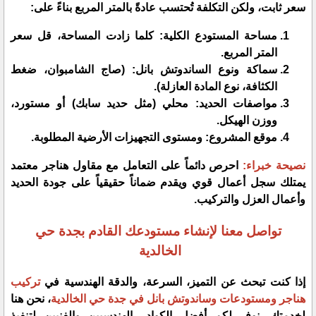
سعر ثابت، ولكن التكلفة تُحتسب عادةً بالمتر المربع بناءً على:
​مساحة المستودع الكلية: كلما زادت المساحة، قل سعر
المتر المربع.
​سماكة ونوع الساندوتش بانل: (صاج الشامبوان، ضغط
الكثافة، نوع المادة العازلة).
​مواصفات الحديد: محلي (مثل حديد سابك) أو مستورد،
ووزن الهيكل.
​موقع المشروع: ومستوى التجهيزات الأرضية المطلوبة.
​نصيحة خبراء:
احرص دائماً على التعامل مع مقاول هناجر معتمد
يمتلك سجل أعمال قوي ويقدم ضماناً حقيقياً على جودة الحديد
وأعمال العزل والتركيب.
تواصل معنا لإنشاء مستودعك القادم بجدة حي
الخالدية
​إذا كنت تبحث عن التميز، السرعة، والدقة الهندسية في
تركيب
هناجر ومستودعات وساندوتش بانل في جدة حي الخالدية
، نحن هنا
لخدمتك. نوفر لكم أفضل الكوادر الهندسيين والفنيين لتنفيذ