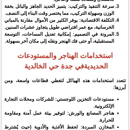
​سرعة التنفيذ والتركيب: يتميز الحديد الجاهز والبانل بخفة
الوزن وسهولة التركيب، مما يختصر وقت البناء إلى النصف.
​التكلفة الاقتصادية: يوفر الكثير من الأموال مقارنة بالمباني
الخرسانية، مع عمر افتراضي طويل يتجاوز عشرات السنين.
​المرونة في التصميم: إمكانية تعديل المساحات، التوسعة
المستقبلية، أو حتى فك الهنجر ونقله إلى مكان آخر بسهولة.
​استخدامات الهناجر والمستودعات
الحديديةفي جدة حي الخالدية
​تتعدد استخدامات هذه الهياكل لتغطي قطاعات واسعة، ومن
أبرزها:
​مستودعات التخزين اللوجستي: للشركات ومحلات التجارة
الإلكترونية.
​هناجر المصانع والورش: لتوفير بيئة عمل آمنة ومقاومة
للحرارة.
​المخازن المبردة: لحفظ الأغذية والأدوية (حيث يُشترط