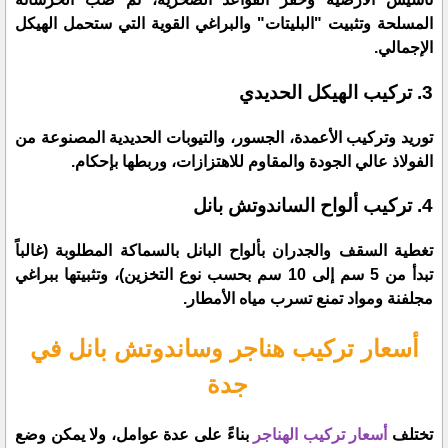
المسلحة وتثبيت "البليتات" والبراغي القوية التي ستحمل الهيكل
الإجمالي.
​3. تركيب الهيكل الحديدي
​توريد وتركيب الأعمدة، الجسور، والتيوبات الحديدية المصنوعة من
الفولاذ عالي الجودة والمقاوم للاهتزازات، وربطها بإحكام.
​4. تركيب ألواح الساندوتش بانل
​تغطية السقف والجدران بألواح البانل بالسماكة المطلوبة (غالباً
تبدأ من 5 سم إلى 10 سم بحسب نوع التخزين)، وتثبيتها ببراغي
مجلفنة ومواد تمنع تسرب مياه الأمطار.
​أسعار تركيب هناجر وساندوتش بانل في
جدة
​تختلف
أسعار تركيب الهناجر
بناءً على عدة عوامل، ولا يمكن وضع