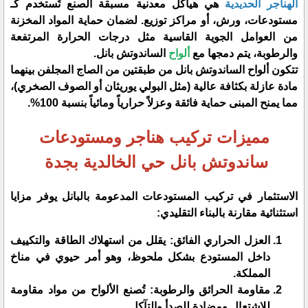
​الهناجر الحديدية
هي هياكل معدنية مسبقة الصنع تُستخدم كـ
مستودعات، ورش، أو مراكز توزيع. لضمان حماية المواد المخزنة
من العوامل الجوية القاسية مثل درجات الحرارة المرتفعة
والرطوبة، يتم دمجها مع
ألواح
الساندوتش بانل.
​تتكون ألواح الساندوتش بانل من طبقتين من الصاج المجلفن بينهما
مادة عازلة بكثافة عالية (مثل البولي يوريثان أو الصوف الصخري)،
مما يمنح المبنى حماية فائقة وعزلاً حرارياً ومائياً بنسبة 100%.
مميزات تركيب هناجر ومستودعات
ساندوتش بانل حي الخالدية بجدة
​الاستثمار في تركيب المستودعات المدعومة بالبانل يوفر مزايا
استثنائية مقارنة بالبناء التقليدي:
​العزل الحراري الفائق: يقلل من استهلاك الطاقة والتكييف
داخل المستودع بشكل ملحوظ، وهو أمر حيوي في مناخ
المملكة.
​مقاومة الحرائق والرطوبة: تُصنع الألواح من مواد مقاومة
للاشتعال ومضادة للصدأ والتآكل.