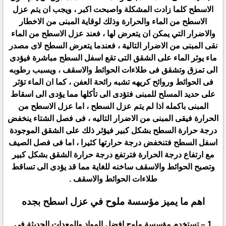
الاسطح كلما زادت المشكلة واصبحت اكبر ، ويجب ان يتم عزل
الاسطح من الماء والحرارة وذلك لوقاية المبنى من الاخطار
والاضرار التي يمكن ان يتعرض لها ، فعند عزل الاسطح من الماء
نقى المبنى من الاضرار التالية ، فعندما يتعرض السطح لاى مصدر
ماء يوثر الماء على الشقق التى تقع اسفل السطح مباشرة فيؤدى
الى تمزق وتشقق فى طلاءات الحوائط والاسقف ، ويسبب رطوبه
فى الحوائط وروائح كريهه تشبه رائحة العفن ، كما ان الماء تؤثر
على حديد المسلح للمبنى فتؤدى الى تأكلها مما يؤدى الى اسقاط
المبنى باكمله اذا لم يتم عزل السطح ، اما عزل الاسطح من
الحرارة فيقى المبنى من الاضرار التاليه ، فى فصل الشتاء ينخفض
درجة حرارة السطح بشكل كبير فيؤثر ذلك على الشقق الموجودة
اسفل السطح فتنخفض درجة حرارتها كثيرا ، اما فى فصل الصيف
مع ارتفاع درجة الحرارة فترتفع درجة حرارة الشقق بشكل كبير
وتصبح الحوائط والاسقف ساخنه للغاية مما قد يؤدى الى تساقط
طلاءات الحوائط والاسقف .
اهم ما يميز مؤسسة ملوح في عزل اسطح بجده
1 – تستخدم مؤسسة ملوح افضل المواد والمعدات الحديثة فى