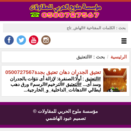
الرئيسية
بحث : #التعتيق
تعتيق الجدران دهان تعتيق بجدة0500727567
#التعتيق
:‏ أولًا:الصنفرة: لإزالة أى نتؤات بالجدران
وسد أى...
#التعتيق
#الترخيم#الرسم# ورق دهب
ايطالي ‏‏#الدهانات_الداخلية_و_الخارجية...
مؤسسة ملوح الحربي للمقاولات ©
تصميم عبود الهاشمي