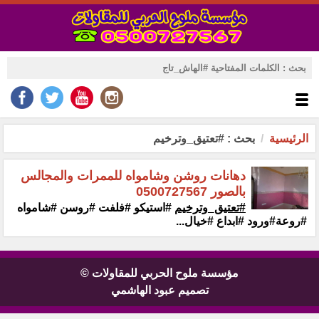
الرئيسية
بحث : #تعتيق_وترخيم
دهانات روشن وشامواه للممرات والمجالس
بالصور 0500727567
#تعتيق_وترخيم
#استيكو ‏‏#فلفت #روسن #شامواه
#روعة#ورود #ابداع #خيال...
مؤسسة ملوح الحربي للمقاولات ©
تصميم عبود الهاشمي