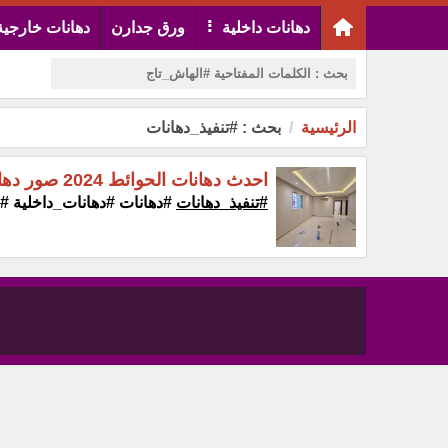
دهانات داخلية
ورق جدارن
دهانات خارجية
الرئيسية
بحث : #تنفيذ_دهانات‏
احدث دهانات الحوائط 2024 صور دهانات للشقق والفلل0500727567
#تنفيذ_دهانات‏
‎#‎دهانات #دهانات_داخلية #دهانات_الجزيرة #دهانات_جوتن...