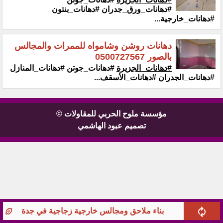
#دهانات_ورق_جدران #دهانات_بنتون
‏‏#دهانات_خارجية...
دهانات روشن وشامواه للممرات والمجالس
بالصور 0500727567
#دهانات_الجزيرة
#دهانات_جوتن #دهانات_المنازل
#دهانات_الجدران #دهانات_الأسقف...
مؤسسة ملوح الحربي للمقاولات ©
تصميم عبود الهاشمي
بناء ملاحق ومجالس خارجية زجاجية في جدة
أ