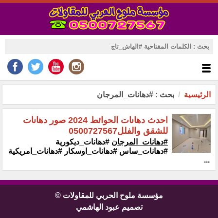
الرئيسية
بحث : #دهانات_المرجان
احدث دهانات الحوائط 2024 صور دهانات
للشقق والفلل0500727567
#دهانات_المرجان
‏‏#دهانات_ديكورية
#دهانات_ساس #دهانات_اوسكار #دهانات_امريكية
...
مؤسسة ملوح الحربي للمقاولات ©
تصميم عبود الهاشمي