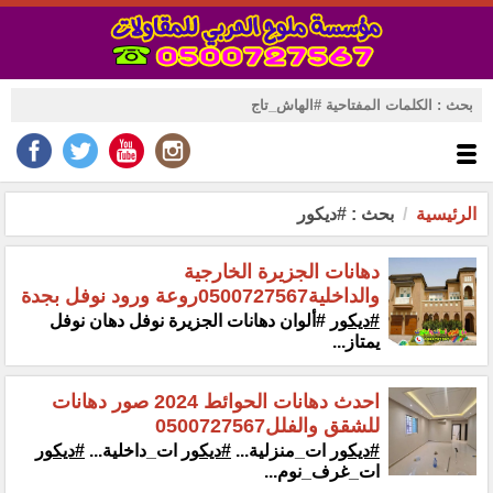
الرئيسية
بحث : #ديكور
دهانات الجزيرة الخارجية
والداخلية0500727567روعة ورود نوفل بجدة
#ديكور
‎#ألوان دهانات الجزيرة نوفل دهان نوفل
يمتاز...
احدث دهانات الحوائط 2024 صور دهانات
للشقق والفلل0500727567
#ديكور
ات_منزلية...
#ديكور
ات_داخلية...
#ديكور
ات_غرف_نوم...