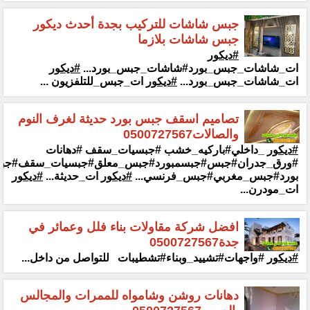
جبس شاشات للتركيب بجدة أحدث ديكور
جبس شاشات بلازما
#ديكور
ات_شاشات_جبس_بورد#شاشات_جبس_بورد...
#ديكور
ات_شاشات_جبس‏‏_بورد...
#ديكور
ات_جبس_للتلفزيون ...
تصاميم اسقف جبس بورد حديثة لغرف النوم
والصالات‎ 0500727567‎
#ديكور
_داخلي#باركيه_خشب #جبسيات_سقف #دهانات
‏‏#ورق_جدران#جبس#جبسمبورد#جبس_معلق#جبسيات_سقف#جبس
بورد#جبس_مغربي#جبس_فرنسي...
#ديكور
ات_حديثة...
#ديكور
ات_مودرن...
افضل شركة مقاولات بناء فلل وعمائر في
جدة0500727567
#ديكور
#واجهات#تشييد_وبناء#تشطيبات ‏ للتواصل من داخل...
دهانات روشن وشامواه للممرات والمجالس