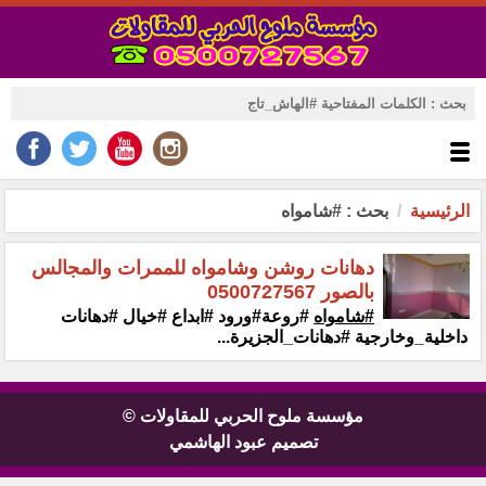
الرئيسية
بحث : #شامواه
دهانات روشن وشامواه للممرات والمجالس
بالصور 0500727567
#شامواه
#روعة#ورود #ابداع #خيال #دهانات
داخلية_وخارجية‏ ‏#دهانات_الجزيرة...
مؤسسة ملوح الحربي للمقاولات ©
تصميم عبود الهاشمي