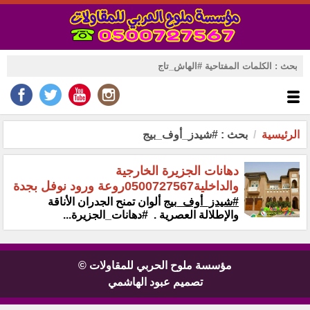
الرئيسية
بحث : #شيدز_أوف_بيج
دهانات الجزيرة الخارجية
والداخلية0500727567روعة ورود نوفل بجدة
#شيدز_أوف_بيج
ألوان تمنح الجدران الأناقة
والإطلالة العصرية . ‎ #دهانات_الجزيرة...
مؤسسة ملوح الحربي للمقاولات ©
تصميم عبود الهاشمي