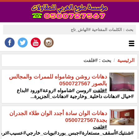
الرئيسية
بحث : #فلفت
دهانات روشن وشامواه للممرات والمجالس
بالصور 0500727567
#فلفت
#روسن #شامواه #روعة#ورود #ابداع
#خيال #دهانات داخلية_وخارجية‏ ‏#دهانات_الجزيرة...
دهانات الوان سادة أجدد الوان طلاء الجدران
بجدة0500727567
#فلفت
#شنتيك#أسقف_مستعارة#جبس_بورد#بويات_خارجي#عسيب#ترميم#م