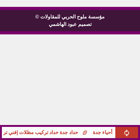
مؤسسة ملوح الحربي للمقاولات ©
تصميم عبود الهاشمي
 جدةبجميع أحياء جدة
حداد جدة حداد تركيب مظلات |فني ترك