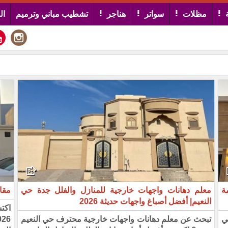
مظلات
سواتر
هناجر
تشطيب مباني وترميم
ال
ة
معلم دهانات واجهات خارجية للمنازل والفلل جدة حي
مقا
النعيم| أفضل أصباغ واجهات حديثة 2026
اكت
ي
تبحث عن معلم دهانات واجهات خارجية محترف حي النعيم