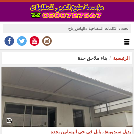
الرئيسية
بناء ملاحق جدة
بديل سندويتش بانل في حي البساتين بجدة