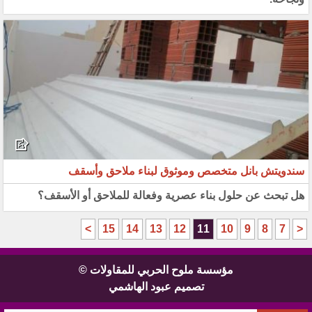
سندويتش بانل متخصص وموثوق لبناء ملاحق وأسقف
هل تبحث عن حلول بناء عصرية وفعالة للملاحق أو الأسقف؟
>
15
14
13
12
11
10
9
8
7
<
مؤسسة ملوح الحربي للمقاولات ©
تصميم عبود الهاشمي